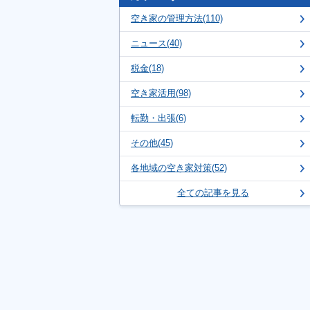
空き家の管理方法(110)
ニュース(40)
税金(18)
空き家活用(98)
転勤・出張(6)
その他(45)
各地域の空き家対策(52)
全ての記事を見る