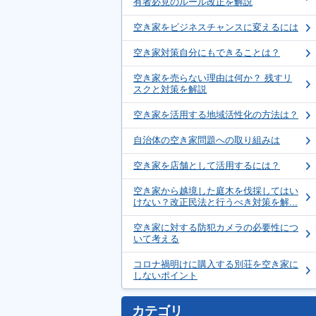
有者必見のルール改正を解説
空き家をビジネスチャンスに変えるには
空き家対策自分にもできることは？
空き家を売らない理由は何か？ 残すリ
スクと対策を解説
空き家を活用する地域活性化の方法は？
自治体の空き家問題への取り組みは
空き家を店舗として活用するには？
空き家から越境した庭木を伐採してはい
けない？改正民法と行うべき対策を解...
空き家に対する防犯カメラの必要性につ
いて考える
コロナ禍明けに購入する別荘を空き家に
しないポイント
カテゴリ