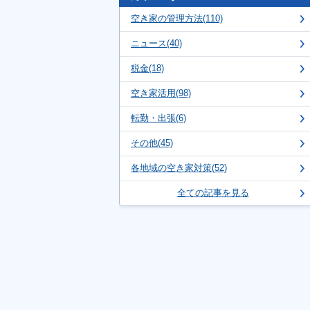
空き家の管理方法(110)
ニュース(40)
税金(18)
空き家活用(98)
転勤・出張(6)
その他(45)
各地域の空き家対策(52)
全ての記事を見る