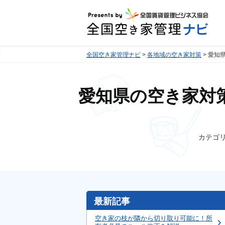
全国空き家管理ナビ
各地域の空き家対策
愛知
愛知県の空き家対
カテゴ
最新記事
空き家の枝が隣から切り取り可能に！所