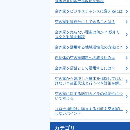
有者必見のルール改正を解説
空き家をビジネスチャンスに変えるには
空き家対策自分にもできることは？
空き家を売らない理由は何か？ 残すリ
スクと対策を解説
空き家を活用する地域活性化の方法は？
自治体の空き家問題への取り組みは
空き家を店舗として活用するには？
空き家から越境した庭木を伐採してはい
けない？改正民法と行うべき対策を解...
空き家に対する防犯カメラの必要性につ
いて考える
コロナ禍明けに購入する別荘を空き家に
しないポイント
カテゴリ