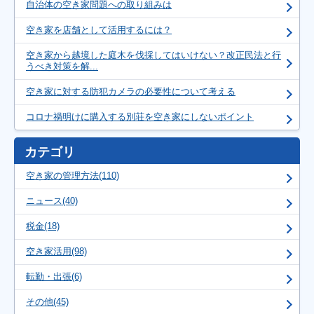
自治体の空き家問題への取り組みは
空き家を店舗として活用するには？
空き家から越境した庭木を伐採してはいけない？改正民法と行
うべき対策を解...
空き家に対する防犯カメラの必要性について考える
コロナ禍明けに購入する別荘を空き家にしないポイント
カテゴリ
空き家の管理方法(110)
ニュース(40)
税金(18)
空き家活用(98)
転勤・出張(6)
その他(45)