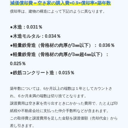
減価償却費＝空き家の購入費×0.9×償却率×築年数
償却率は、建物の構造によって下記のように異なります。
●木造：0.031％
●木造モルタル：0.034％
●軽量鉄骨造（骨格材の肉厚が3㎜以下）： 0.036％
●軽量鉄骨造（骨格材の肉厚が3㎜超4㎜以下）：
0.025％
●鉄筋コンクリート造：0.015％
築年数については、6か月以上の端数は１年としてカウントさ
れ、６か月未満の端数は切り捨てとなります。
譲渡費用は空き家を売り出すときにかかった費用で、たとえば印
紙税や不動産会社に支払った仲介手数料などが含まれます。
この取得費と譲渡費用を足した金額を譲渡価額（売却代金）から
差し引きます。