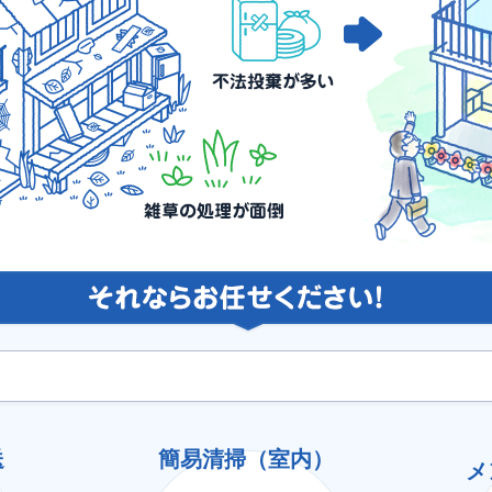
送
簡易清掃（室内）
メ