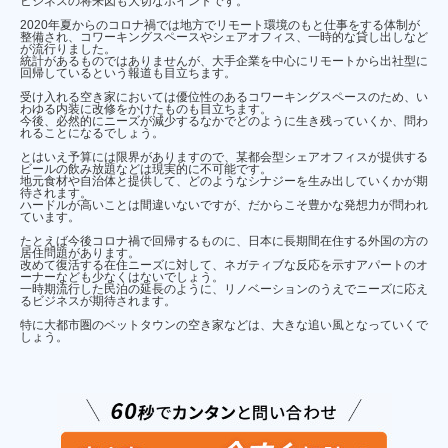
ビジネスの将来図も大切なポイントです。
2020年夏からのコロナ禍では地方でリモート環境のもと仕事をする体制が
整備され、コワーキングスペースやシェアオフィス、一時的な貸し出しなど
が流行りました。
統計があるものではありませんが、大手企業を中心にリモートから出社型に
回帰しているという報道も目立ちます。
受け入れる空き家においては優位性のあるコワーキングスペースのため、い
わゆる内装に改修をかけたものも目立ちます。
今後、必然的にニーズが減少するなかでどのように生き残っていくか、問わ
れることになるでしょう。
とはいえ予算には限界がありますので、某都会型シェアオフィスが提供する
ビールの飲み放題などは現実的に不可能です。
地元食材や自治体と提供して、どのようなシナジーを生み出していくかが期
待されます。
ハードルが高いことは間違いないですが、だからこそ豊かな発想力が問われ
ています。
たとえば今後コロナ禍で回帰するものに、日本に長期間在住する外国の方の
居住問題があります。
改めて復活する在住ニーズに対して、ネガティブな反応を示すアパートのオ
ーナーなども少なくはないでしょう。
一時期流行した民泊の延長のように、リノベーションのうえでニーズに応え
るビジネスが期待されます。
特に大都市圏のベットタウンの空き家などは、大きな追い風となっていくで
しょう。