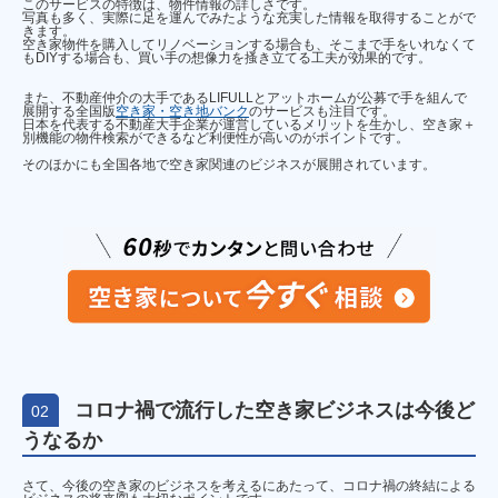
このサービスの特徴は、物件情報の詳しさです。
写真も多く、実際に足を運んでみたような充実した情報を取得することがで
きます。
空き家物件を購入してリノベーションする場合も、そこまで手をいれなくて
もDIYする場合も、買い手の想像力を搔き立てる工夫が効果的です。
また、不動産仲介の大手であるLIFULLとアットホームが公募で手を組んで
展開する全国版
空き家・空き地バンク
のサービスも注目です。
日本を代表する不動産大手企業が運営しているメリットを生かし、空き家＋
別機能の物件検索ができるなど利便性が高いのがポイントです。
そのほかにも全国各地で空き家関連のビジネスが展開されています。
コロナ禍で流行した空き家ビジネスは今後ど
02
うなるか
さて、今後の空き家のビジネスを考えるにあたって、コロナ禍の終結による