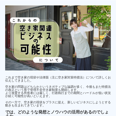
これまで空き家の現状や法律面（主に空き家対策特措法）について詳しくお
伝えしてきました。
空き家の問題はどちらかというネガティブな論調が多く、今後もまた特措法
の改正という形で管理不全空き家制度も開始します。
より放置する所有者には厳しく、行政執行までの期間とハードルが低い状況
が続く可能性が高いといえます。
その一方で、空き家の現状をプラスに捉え、新しいビジネスにしようとする
動きも生まれてきています。
では、どのような発想とノウハウの活用があるのでしょ