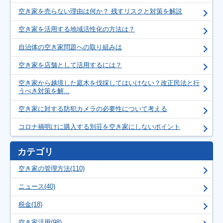
空き家を売らない理由は何か？ 残すリスクと対策を解説
空き家を活用する地域活性化の方法は？
自治体の空き家問題への取り組みは
空き家を店舗として活用するには？
空き家から越境した庭木を伐採してはいけない？改正民法と行
うべき対策を解...
空き家に対する防犯カメラの必要性について考える
コロナ禍明けに購入する別荘を空き家にしないポイント
カテゴリ
空き家の管理方法(110)
ニュース(40)
税金(18)
空き家活用(98)