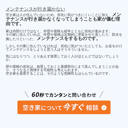
メンテナンスが行き届かない
メン
空き家は人が住んでいないため、劣化に気がつきにくいことに加え、
テナンスが行き届かなくなってしまうことも家が傷む理
由です。
家は内部だけではなく、外壁や屋根も経年とともに劣化が進みます。
その家に住んでいれば、外壁や屋根は定期的に塗装をやり直したり、防水を
メンテナンスをするものです。
施したりといった、
しかしその家に住んでいなければ、劣化に気がついたとしても、お金をかけ
てメンテナンスをしようと思う人はそうそういません。
気にはなりつつ、とりあえず放置しておく人がほとんどではないでしょう
か。
壁や屋根の劣化は、放置しておくと基礎部分にまで及んでしまうことがあ
り、そうなると倒壊する可能性も考えられます。
空き家を放置することは、そのような危険性もはらんでいるのです。