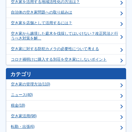
空き家を活用する地域活性化の方法は？
自治体の空き家問題への取り組みは
空き家を店舗として活用するには？
空き家から越境した庭木を伐採してはいけない？改正民法と行
うべき対策を解...
空き家に対する防犯カメラの必要性について考える
コロナ禍明けに購入する別荘を空き家にしないポイント
カテゴリ
空き家の管理方法(110)
ニュース(40)
税金(18)
空き家活用(98)
転勤・出張(6)