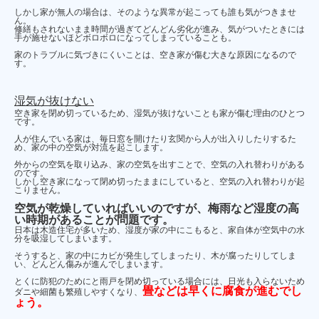
しかし家が無人の場合は、そのような異常が起こっても誰も気がつきませ
ん。
修繕もされないまま時間が過ぎてどんどん劣化が進み、気がついたときには
手が施せないほどボロボロになってしまっていることも。
家のトラブルに気づきにくいことは、空き家が傷む大きな原因になるので
す。
湿気が抜けない
空き家を閉め切っているため、湿気が抜けないことも家が傷む理由のひとつ
です。
人が住んでいる家は、毎日窓を開けたり玄関から人が出入りしたりするた
め、家の中の空気が対流を起こします。
外からの空気を取り込み、家の空気を出すことで、空気の入れ替わりがある
のです。
しかし空き家になって閉め切ったままにしていると、空気の入れ替わりが起
こりません。
空気が乾燥していればいいのですが、梅雨など湿度の高
い時期があることが問題です。
日本は木造住宅が多いため、湿度が家の中にこもると、家自体が空気中の水
分を吸湿してしまいます。
そうすると、家の中にカビが発生してしまったり、木が腐ったりしてしま
い、どんどん傷みが進んでしまいます。
とくに防犯のためにと雨戸を閉め切っている場合には、日光も入らないため
畳などは早くに腐食が進むでし
ダニや細菌も繁殖しやすくなり、
ょう。