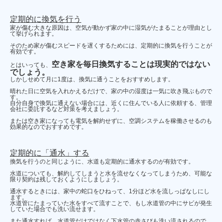
定期的に換気を行う
家が傷む大きな原因は、空気が動かず家の中に湿気がたまることが理由とし
て挙げられます。
そのため家が傷むスピードを遅くするためには、定期的に換気を行うことが
有効です。
空き家を毎日換気することは現実的ではない
とはいっても、
でしょう。
しかしせめて月に1度は、換気に通うことをおすすめします。
晴れた日に空気を入れかえるだけで、家の中の湿度は一気に吹き飛ぶもので
す。
自分自身で換気に通えない場合には、近くに住んでいる人に依頼する、管理
会社に委託するなど対策を考えましょう。
または空き家になっても電気を解約せずに、空調システムを稼働させるのも
効果的なのでおすすめです。
定期的に「通水」する
換気を行うのと同じように、水道も定期的に通水するのが有効です。
水道についても、解約してしまうと水を流せなくなってしまうため、可能な
限り契約は残しておくようにしましょう。
通水するときには、家中の蛇口をひねって、1分ほど水を流しっぱなしにし
ます。
水道管にたまっていた水をすべて流すことで、もし水道管の中にサビが発生
していた場合でも洗い流せます。
また通水すれば、水道管だけではなく下水管の赤さびも洗い流されるので、