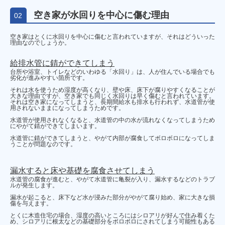
空き家が水回りを中心に傷む理由
02
空き家はとくに水回りを中心に傷むと言われていますが、それはどういった
理由なのでしょうか。
給排水管に錆ができてしまう
台所や浴室、トイレなどのいわゆる「水回り」は、人が住んでいる場合でも
劣化が進みやすい箇所です。
それは水を使うため湿度が高くなり、壁や床、床下が腐りやすくなることが
大きな理由ですが、空き家でも同じく水回りは早く傷むと言われています。
それは空き家になってしまうと、長期間給水も排水も行われず、水道管が使
用されないままになってしまうためです。
水道管が使用されなくなると、水道管の中の水が流れなくなってしまうため
にやがて錆ができてしまいます。
水道管に錆ができてしまうと、やがて内部が腐食してボロボロになってしま
うことが問題なのです。
漏水すると床や基礎を腐食させてしまう
水道管の腐食が進むと、やがて水道管に亀裂が入り、漏水するなどのトラブ
ルが発生します。
漏水が起こると、床下など水が浸みた部分がやがて腐り始め、家に大きな損
傷を与えます。
とくに木造住宅の場合、湿度の高いところにはシロアリが好んで住み着くた
め、シロアリに根太などの基礎部分をボロボロにされてしまう可能性もある