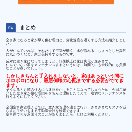
まとめ
04
空き家になると家が早く傷む理由と、劣化速度を遅くする方法を紹介しまし
た。
人が住んでいれば、それだけで空気が動く、水が流れる、ちょっとした異常
に気がつくなど、家は長持ちするものです。
反対に空き家になってしまうと、想像以上に家は劣化が進みます。
住んでいない家をメンテナンスするというのは、時間的にも金銭的にも負担
なことが多いでしょう。
しかしきちんと手入れをしないと、家はあっという間に
ボロボロになり、最悪倒壊の心配までする必要がでてき
ます。
そうなると近隣の住人にも迷惑をかけることになってしまうため、今回ご紹
介した空き家が傷む理由をきちんと理解したうえで、適切なメンテナンスを
行うようにしてください。
全国空き家管理ナビでは、空き家管理を適切に行い、さまざまなリスクを減
らすお手伝いをする不動産会社を検索できます。
空き家で何かお困りのことがありましたら、ぜひご利用ください。