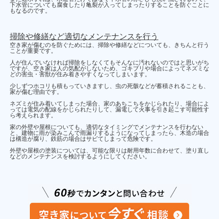
下水管についても腐食したり亀裂が入ってしまったりすることを防ぐことに
もなるのです。
掃除や修繕など適切なメンテナンスを行う
空き家が傷むのを防ぐためには、掃除や修繕などについても、きちんと行う
ことが重要です。
人が住んでいなければ掃除をしなくてもそんなに汚れないのではと思いがち
ですが、空き家は人の気配がしないため、ゴキブリや場合によってネズミな
どの害虫・害獣が住み着きやすくなってしまいます。
少しずつホコリも積もっていきますし、虫の死骸などが蓄積されることも、
家が傷む理由です。
ネズミが住み着いてしまった場合、家のあちこちをかじられたり、場合によ
っては電気の配線をかじられたりして、漏電して火事を引き起こす可能性す
ら考えられます。
家の外壁や屋根についても、適切なタイミングでメンテナンスを行わない
と、建物に雨が染みこんで雨漏りするようになってしまったら、木造の場合
は構造が腐り、鉄筋の場合はサビてしまって危険です。
外壁や屋根の塗装については、可能な限りは耐用年数に合わせて、塗り直し
などのメンテナンスを検討するようにしてください。