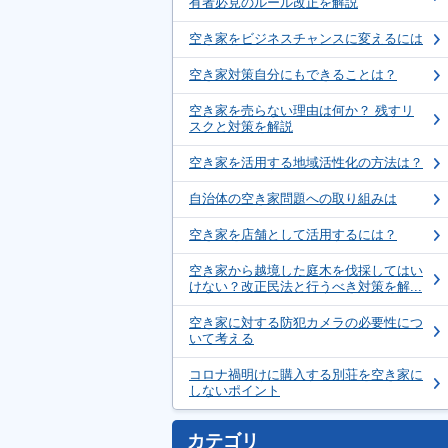
有者必見のルール改正を解説
空き家をビジネスチャンスに変えるには
空き家対策自分にもできることは？
空き家を売らない理由は何か？ 残すリ
スクと対策を解説
空き家を活用する地域活性化の方法は？
自治体の空き家問題への取り組みは
空き家を店舗として活用するには？
空き家から越境した庭木を伐採してはい
けない？改正民法と行うべき対策を解...
空き家に対する防犯カメラの必要性につ
いて考える
コロナ禍明けに購入する別荘を空き家に
しないポイント
カテゴリ