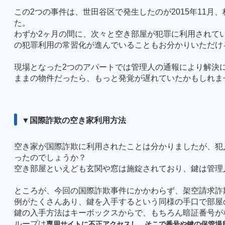
この
2
つの事件は、世田谷区で発生したのが
2015
年
11
月、
た。
わずか
2
ヶ月の間に、次々と空き部屋が犯罪に利用されて
の犯罪利用の常習化が進んでいることもお分かりいただけ
現場となった
2
つのアパートでは管理人の通報により解決
ままの物件だったら、もっと発覚が遅れていたかもしれま
▼国際詐欺の空き家利用方法
空き家が国際詐欺に利用されたことは分かりましたが、犯
ったのでしょうか？
空き部屋といえども玄関や窓は施錠されており、鍵は管理
ところが、今回の国際詐欺事件にかかわらず、架空請求詐
例がたくさんあり、鍵を入手するという同様の手口で部屋
鍵の入手方法はキーボックスからで、もちろん暗証番号が
ループは
専用サイトに不正アクセスし、そこで番号や鍵の保管場