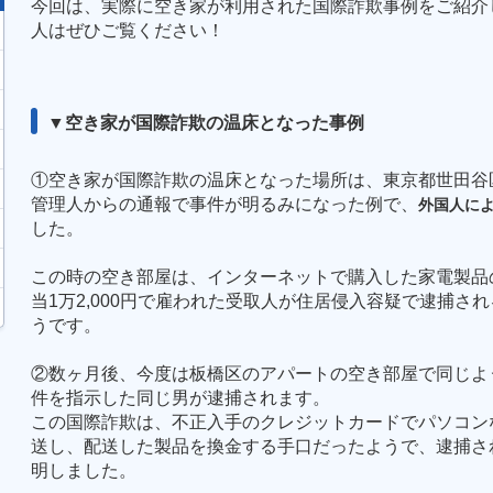
今回は、実際に空き家が利用された国際詐欺事例をご紹介
人はぜひご覧ください！
▼空き家が国際詐欺の温床となった事例
①空き家が国際詐欺の温床となった場所は、東京都世田谷
管理人からの通報で事件が明るみになった例で、
外国人に
した。
この時の空き部屋は、インターネットで購入した家電製品
当
1
万
2,000
円で雇われた受取人が住居侵入容疑で逮捕され
うです。
②数ヶ月後、今度は板橋区のアパートの空き部屋で同じよ
件を指示した同じ男が逮捕されます。
この国際詐欺は、不正入手のクレジットカードでパソコン
送し、配送した製品を換金する手口だったようで、逮捕さ
明しました。