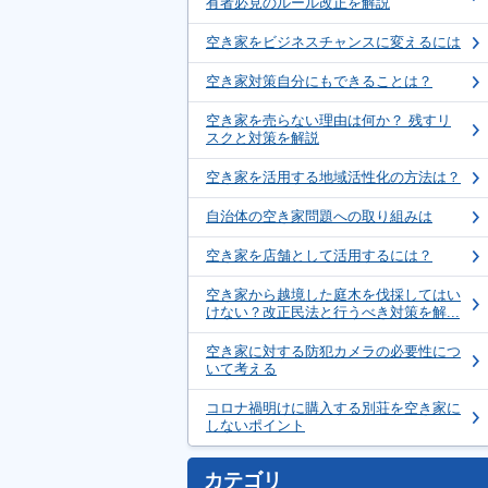
有者必見のルール改正を解説
空き家をビジネスチャンスに変えるには
空き家対策自分にもできることは？
空き家を売らない理由は何か？ 残すリ
スクと対策を解説
空き家を活用する地域活性化の方法は？
自治体の空き家問題への取り組みは
空き家を店舗として活用するには？
空き家から越境した庭木を伐採してはい
けない？改正民法と行うべき対策を解...
空き家に対する防犯カメラの必要性につ
いて考える
コロナ禍明けに購入する別荘を空き家に
しないポイント
カテゴリ