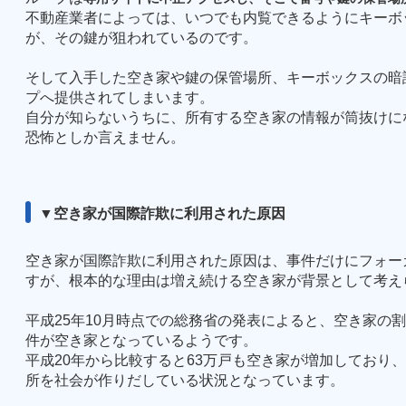
不動産業者によっては、いつでも内覧できるようにキーボ
が、その鍵が狙われているのです。
そして入手した空き家や鍵の保管場所、キーボックスの暗
プへ提供されてしまいます。
自分が知らないうちに、所有する空き家の情報が筒抜けに
恐怖としか言えません。
▼空き家が国際詐欺に利用された原因
空き家が国際詐欺に利用された原因は、事件だけにフォー
すが、根本的な理由は増え続ける空き家が背景として考え
平成
25
年
10
月時点での総務省の発表によると、空き家の割
件が空き家となっているようです。
平成
20
年から比較すると
63
万戸も空き家が増加しており、
所を社会が作りだしている状況となっています。