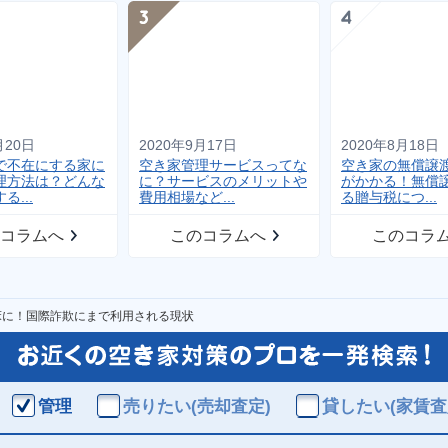
月20日
2020年9月17日
2020年8月18日
で不在にする家に
空き家管理サービスってな
空き家の無償譲
理方法は？どんな
に？サービスのメリットや
がかかる！無償
る...
費用相場など...
る贈与税につ...
コラムへ
このコラムへ
このコラ
床に！国際詐欺にまで利用される現状
管理
売りたい(売却査定)
貸したい(家賃査