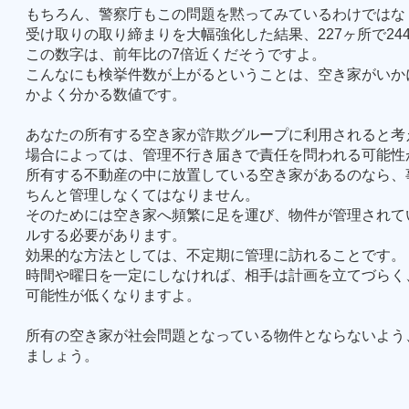
もちろん、警察庁もこの問題を黙ってみているわけではな
受け取りの取り締まりを大幅強化した結果、
227
ヶ所で
24
この数字は、前年比の
7
倍近くだそうですよ。
こんなにも検挙件数が上がるということは、空き家がいか
かよく分かる数値です。
あなたの所有する空き家が詐欺グループに利用されると考
場合によっては、管理不行き届きで責任を問われる可能性
所有する不動産の中に放置している空き家があるのなら、
ちんと管理しなくてはなりません。
そのためには空き家へ頻繁に足を運び、物件が管理されて
ルする必要があります。
効果的な方法としては、不定期に管理に訪れることです。
時間や曜日を一定にしなければ、相手は計画を立てづらく
可能性が低くなりますよ。
所有の空き家が社会問題となっている物件とならないよう
ましょう。