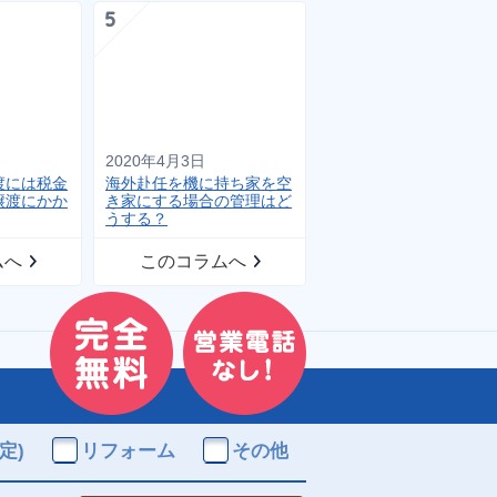
2020年4月3日
渡には税金
海外赴任を機に持ち家を空
譲渡にかか
き家にする場合の管理はど
うする？
ムへ
このコラムへ
定)
リフォーム
その他